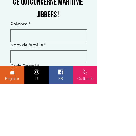
ce qui concerne Maritime 
Jibbers !
Prénom
*
Nom de famille
*
Code Postal
*
Register
IG
FB
Callback
E-mail
*
Qu'est-ce qui vous amène ici ?
*
Join